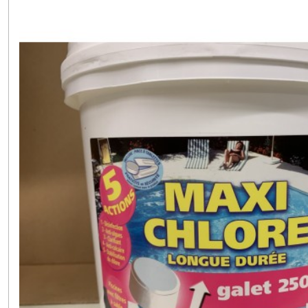
PISCINE
(12)
ÉLEVAGE
(7)
ANTI-
NUISIBLE
(11)
Afficher
les
résultats